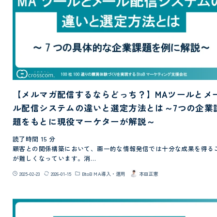
【メルマガ配信するならどっち？】MAツールとメ
ル配信システムの違いと選定方法とは～7つの企業
題をもとに現役マーケターが解説～
読了時間
15
分
顧客との関係構築において、画一的な情報発信では十分な成果を得る
が難しくなっています。消…
2025-02-23
2026-01-15
BtoB MA導入・運用
本田正憲