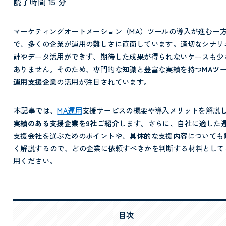
読了時間
15
分
マーケティングオートメーション（MA）ツールの導入が進む一
で、多くの企業が運用の難しさに直面しています。適切なシナリ
計やデータ活用ができず、期待した成果が得られないケースも少
ありません。そのため、専門的な知識と豊富な実績を持つ
MAツ
運用支援企業
の活用が注目されています。
本記事では、
MA運用
支援サービスの概要や導入メリットを解説
実績のある支援企業を9社ご紹介
します。さらに、自社に適した
支援会社を選ぶためのポイントや、具体的な支援内容についても
く解説する
ので、どの企業に依頼すべきかを判断する材料として
用ください。
目次